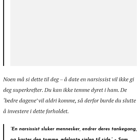
Noen må si dette til deg – å date en narsissist vil ikke gi
deg superkrefter. Du kan ikke temme dyret i ham. De
‘bedre dagene’ vil aldri komme, så derfor burde du slutte
å investere i dette forholdet.
“En narsissist sluker mennesker, endrer deres tankegang,
og kaster den tomme, ødelagte sjelen til side.” – Sam