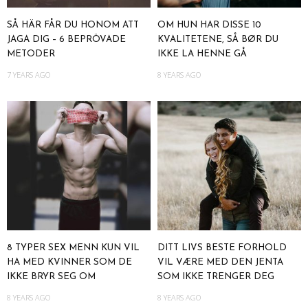
SÅ HÄR FÅR DU HONOM ATT
OM HUN HAR DISSE 10
JAGA DIG – 6 BEPRÖVADE
KVALITETENE, SÅ BØR DU
METODER
IKKE LA HENNE GÅ
7 YEARS AGO
8 YEARS AGO
8 TYPER SEX MENN KUN VIL
DITT LIVS BESTE FORHOLD
HA MED KVINNER SOM DE
VIL VÆRE MED DEN JENTA
IKKE BRYR SEG OM
SOM IKKE TRENGER DEG
8 YEARS AGO
8 YEARS AGO