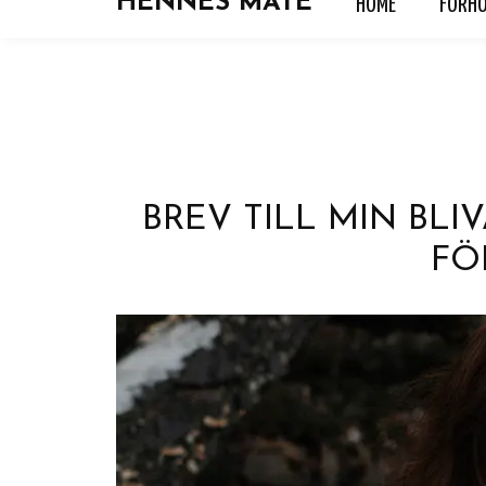
HENNES MATE
HOME
FORH
HOME
FORHOLD
HOROSKOP
KJÆRLIGH
BREV TILL MIN BLI
FÖ