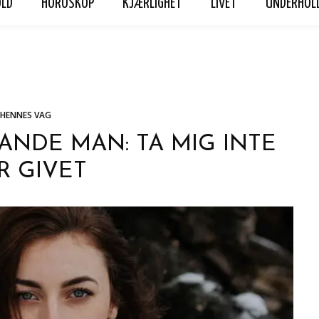
OLD
HOROSKOP
KJÆRLIGHET
LIVET
UNDERHOL
ET
LIVET
UNDERHOLDNING
Hennes Vag
Personvern
HENNES VAG
VANDE MAN: TA MIG INTE
R GIVET