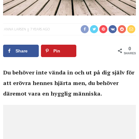
ANNA LARSEN
7 YEARS AGO
0
Share
Pin
SHARES
Du behöver inte vända in och ut på dig själv för
att erövra hennes hjärta men, du behöver
däremot vara en hygglig människa.