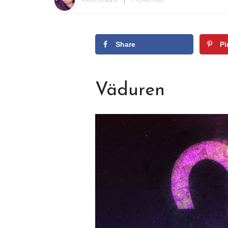
Share
Pi
Väduren