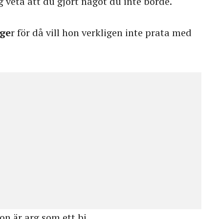
veta att du gjort något du inte borde.
ige
r för då vill hon verkligen inte prata med
n är arg som ett bi.