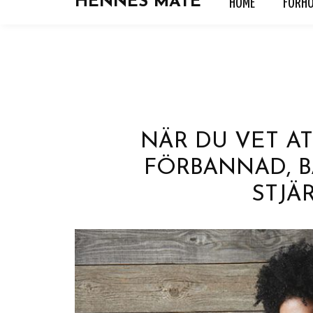
HENNES MATE
HOME
FORH
HOME
FORHOLD
HOROSKOP
KJÆRLIGH
NÄR DU VET A
FÖRBANNAD, B
STJÄ