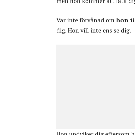
men hon kommer att låta dig 
Var inte förvånad om
hon t
dig. Hon vill inte ens se dig.
Hon undviker dig eftersom ho