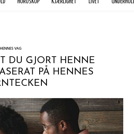
OLD
HOROSKOP
KJÆRLIGHET
LIVET
UNDERHOL
ET
LIVET
UNDERHOLDNING
Hennes Vag
Personvern
HENNES VAG
TT DU GJORT HENNE
ASERAT PÅ HENNES
RNTECKEN