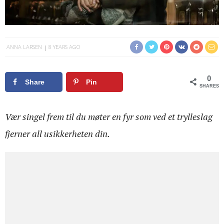
ANNA LARSEN
8 YEARS AGO
0
Share
Pin
SHARES
Vær singel frem til du møter en fyr som ved et trylleslag
fjerner all usikkerheten din.