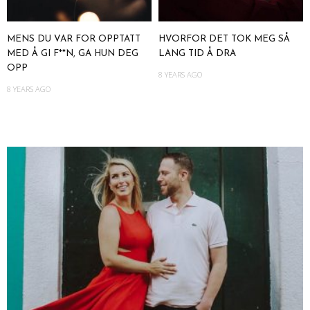
MENS DU VAR FOR OPPTATT
HVORFOR DET TOK MEG SÅ
MED Å GI F**N, GA HUN DEG
LANG TID Å DRA
OPP
8 YEARS AGO
8 YEARS AGO