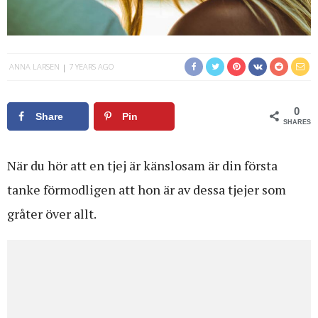
ANNA LARSEN
7 YEARS AGO
0
Share
Pin
SHARES
När du hör att en tjej är känslosam är din första
tanke förmodligen att hon är av dessa tjejer som
gråter över allt.