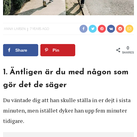
ANNA LARSEN
7 YEARS AGO
0
Share
Pin
SHARES
1. Äntligen är du med någon som
gör det de säger
Du väntade dig att han skulle ställa in er dejt i sista
minuten, men istället dyker han upp fem minuter
tidigare.