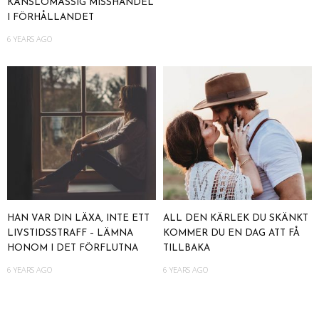
KÄNSLOMÄSSIG MISSHANDEL
I FÖRHÅLLANDET
6 YEARS AGO
HAN VAR DIN LÄXA, INTE ETT
ALL DEN KÄRLEK DU SKÄNKT
LIVSTIDSSTRAFF – LÄMNA
KOMMER DU EN DAG ATT FÅ
HONOM I DET FÖRFLUTNA
TILLBAKA
6 YEARS AGO
6 YEARS AGO