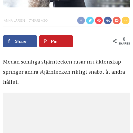
ANNA LARSEN
7 YEARS AGO
0
Share
Pin
SHARES
Medan somliga stjärntecken rusar in i äktenskap
springer andra stjärntecken riktigt snabbt åt andra
hållet.