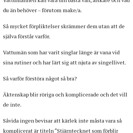
Vattumannen kan vara din bästa vän, älskare och vad
du än behöver – förutom make/a.
Så mycket förpliktelser skrämmer dem utan att de
själva förstår varför.
Vattumän som har varit singlar länge är vana vid
sina rutiner och har lärt sig att njuta av singellivet.
Så varför förstöra något så bra?
Äktenskap blir röriga och komplicerade och det vill
de inte.
Såvida ingen bevisar att kärlek inte måsta vara så
komplicerat är titeln “Stjärntecknet som förblir