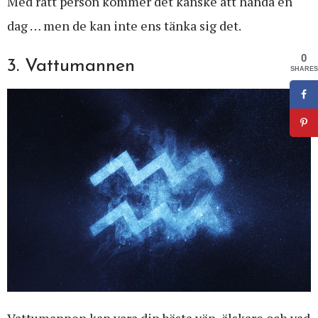
Med rätt person kommer det kanske att hända en
dag … men de kan inte ens tänka sig det.
0
3. Vattumannen
SHARES