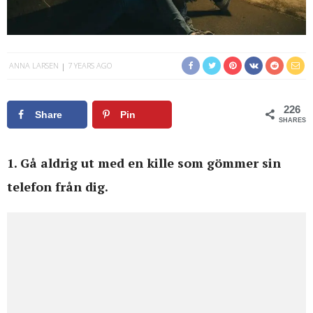
ANNA LARSEN
7 YEARS AGO
226
Share
Pin
SHARES
1. Gå aldrig ut med en kille som gömmer sin
telefon från dig.