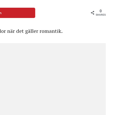
0
n
SHARES
lor när det gäller romantik.