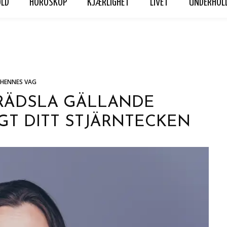
OLD
HOROSKOP
KJÆRLIGHET
LIVET
UNDERHOL
ET
LIVET
UNDERHOLDNING
Hennes Vag
Personvern
HENNES VAG
 RÄDSLA GÄLLANDE
GT DITT STJÄRNTECKEN