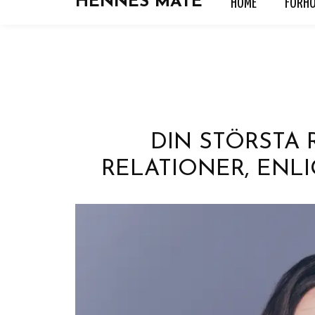
HENNES MATE
HOME
FORH
HOME
FORHOLD
HOROSKOP
KJÆRLIGH
DIN STÖRSTA
RELATIONER, ENLI