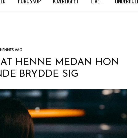
OLD
HOROSKOP
KJÆRLIGHET
LIVET
UNDERHOL
ET
LIVET
UNDERHOLDNING
Hennes Vag
Personvern
HENNES VAG
KAT HENNE MEDAN HON
DE BRYDDE SIG