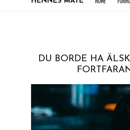
HENNES MATE
HOME
FORH
HOME
FORHOLD
HOROSKOP
KJÆRLIGH
DU BORDE HA ÄLS
FORTFARAN