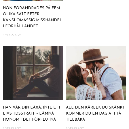
HON FÖRÄNDRADES PÅ FEM
OLIKA SÄTT EFTER
KÄNSLOMÄSSIG MISSHANDEL
I FÖRHÅLLANDET
6 YEARS AGO
HAN VAR DIN LÄXA, INTE ETT
ALL DEN KÄRLEK DU SKÄNKT
LIVSTIDSSTRAFF – LÄMNA
KOMMER DU EN DAG ATT FÅ
HONOM I DET FÖRFLUTNA
TILLBAKA
6 YEARS AGO
6 YEARS AGO