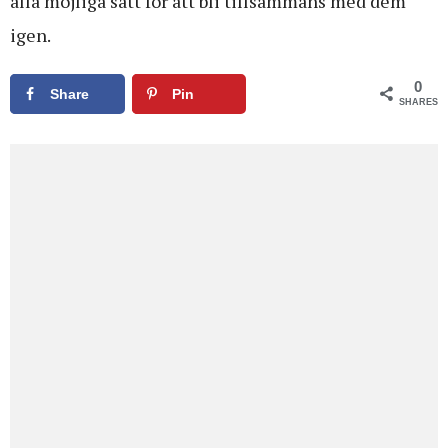
alla möjliga sätt för att bli tillsammans med dem
igen.
0
Share
Pin
SHARES