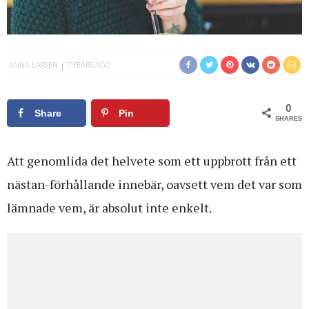
ANNA LARSEN
7 YEARS AGO
0
Share
Pin
SHARES
Att genomlida det helvete som ett uppbrott från ett
nästan-förhållande innebär, oavsett vem det var som
lämnade vem, är absolut inte enkelt.