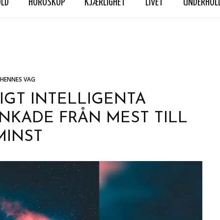
OLD
HOROSKOP
KJÆRLIGHET
LIVET
UNDERHOL
ET
LIVET
UNDERHOLDNING
Hennes Vag
Personvern
HENNES VAG
GT INTELLIGENTA
NKADE FRÅN MEST TILL
MINST