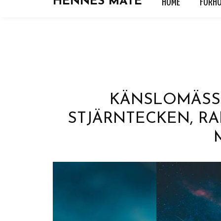
HENNES MATE
HOME
FORH
HOME
FORHOLD
HOROSKOP
KJÆRLIGH
KÄNSLOMÄSSI
STJÄRNTECKEN, RA