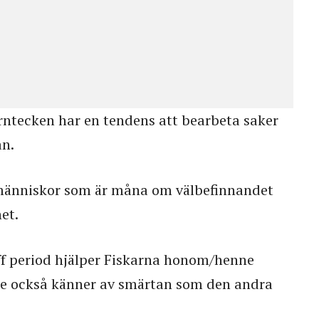
rntecken har en tendens att bearbeta saker
an.
änniskor som är måna om välbefinnandet
et.
f period hjälper Fiskarna honom/henne
de också känner av smärtan som den andra