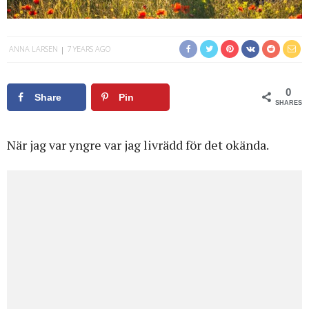
ANNA LARSEN
7 YEARS AGO
0
Share
Pin
SHARES
När jag var yngre var jag livrädd för det okända.