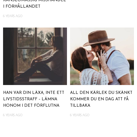
KÄNSLOMÄSSIG MISSHANDEL
I FÖRHÅLLANDET
6 YEARS AGO
HAN VAR DIN LÄXA, INTE ETT
ALL DEN KÄRLEK DU SKÄNKT
LIVSTIDSSTRAFF – LÄMNA
KOMMER DU EN DAG ATT FÅ
HONOM I DET FÖRFLUTNA
TILLBAKA
6 YEARS AGO
6 YEARS AGO