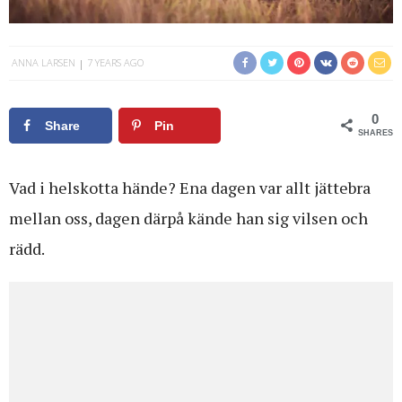
ANNA LARSEN
7 YEARS AGO
0
Share
Pin
SHARES
Vad i helskotta hände? Ena dagen var allt jättebra
mellan oss, dagen därpå kände han sig vilsen och
rädd.