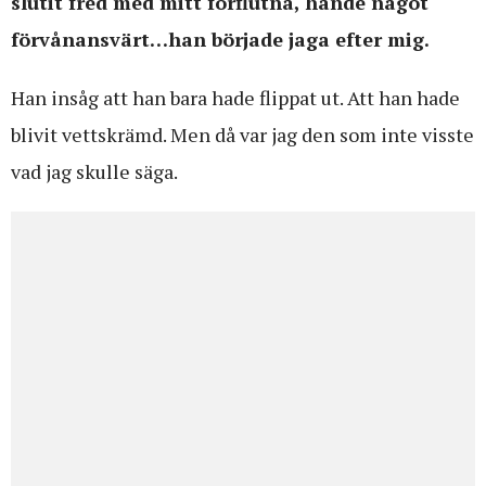
slutit fred med mitt förflutna, hände något
förvånansvärt…han började jaga efter mig.
Han insåg att han bara hade flippat ut. Att han hade
blivit vettskrämd. Men då var jag den som inte visste
vad jag skulle säga.