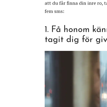
att du får finna din inre ro, 
fem sms:
1. Få honom kän
tagit dig för gi