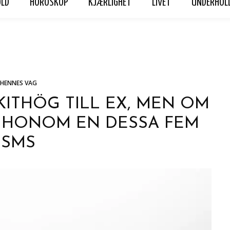
OLD
HOROSKOP
KJÆRLIGHET
LIVET
UNDERHOL
ET
LIVET
UNDERHOLDNING
Hennes Vag
Personvern
HENNES VAG
KITHÖG TILL EX, MEN OM
D HONOM EN DESSA FEM
SMS