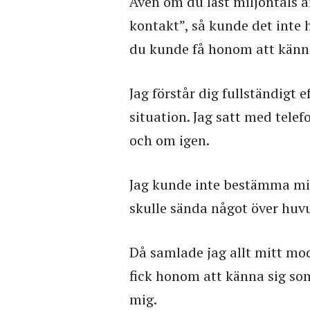
Även om du läst miljontals a
kontakt”, så kunde det inte h
du kunde få honom att känna
Jag förstår dig fullständigt 
situation. Jag satt med tel
och om igen.
Jag kunde inte bestämma mig 
skulle sända något över huv
Då samlade jag allt mitt mod
fick honom att känna sig som
mig.