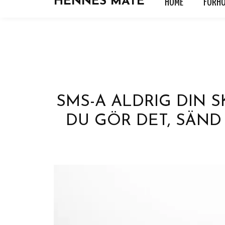
HENNES MATE
HOME
FORH
HOME
FORHOLD
HOROSKOP
KJÆRLIGH
SMS-A ALDRIG DIN S
DU GÖR DET, SÄN