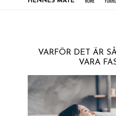
HENNES MATE
HOME
FORH
HOME
FORHOLD
HOROSKOP
KJÆRLIGH
VARFÖR DET ÄR S
VARA FA