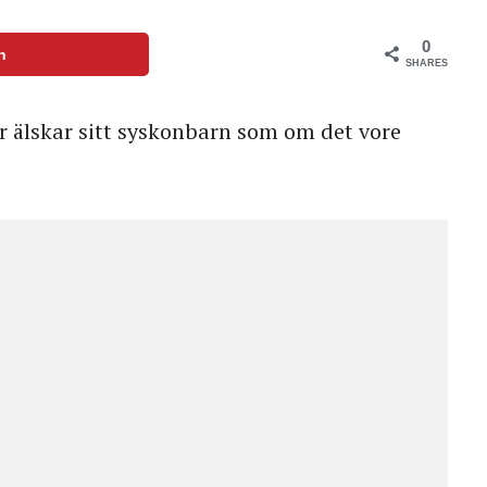
0
n
SHARES
er älskar sitt syskonbarn som om det vore