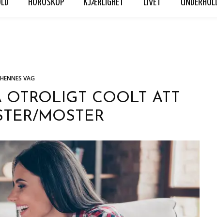
OLD
HOROSKOP
KJÆRLIGHET
LIVET
UNDERHOL
ET
LIVET
UNDERHOLDNING
Hennes Vag
Personvern
HENNES VAG
Å OTROLIGT COOLT ATT
STER/MOSTER