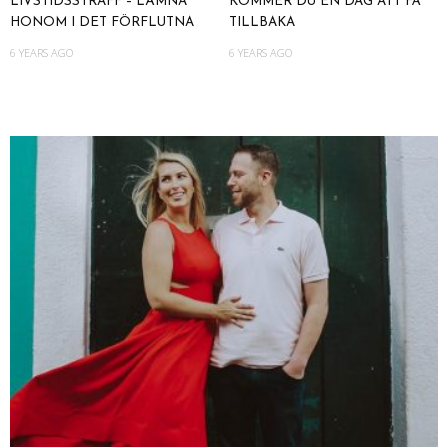
LIVSTIDSSTRAFF – LÄMNA
KOMMER DU EN DAG ATT FÅ
HONOM I DET FÖRFLUTNA
TILLBAKA
6 YEARS AGO
6 YEARS AGO