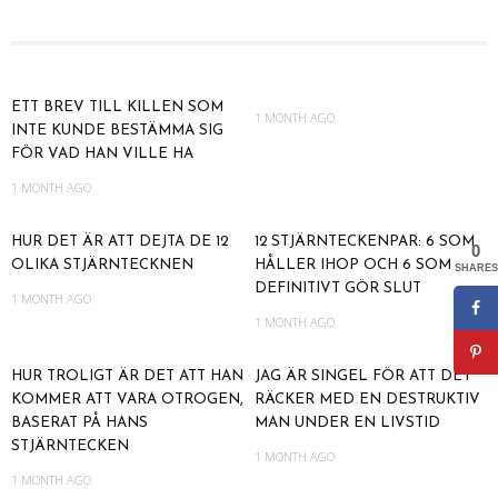
ETT BREV TILL KILLEN SOM
1 MONTH AGO
INTE KUNDE BESTÄMMA SIG
FÖR VAD HAN VILLE HA
1 MONTH AGO
HUR DET ÄR ATT DEJTA DE 12
12 STJÄRNTECKENPAR: 6 SOM
0
OLIKA STJÄRNTECKNEN
HÅLLER IHOP OCH 6 SOM
SHARES
DEFINITIVT GÖR SLUT
1 MONTH AGO
1 MONTH AGO
HUR TROLIGT ÄR DET ATT HAN
JAG ÄR SINGEL FÖR ATT DET
KOMMER ATT VARA OTROGEN,
RÄCKER MED EN DESTRUKTIV
BASERAT PÅ HANS
MAN UNDER EN LIVSTID
STJÄRNTECKEN
1 MONTH AGO
1 MONTH AGO