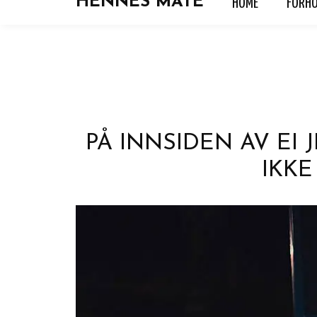
HENNES MATE
HOME
FORH
HOME
FORHOLD
HOROSKOP
KJÆRLIGH
PÅ INNSIDEN AV EI
IKKE