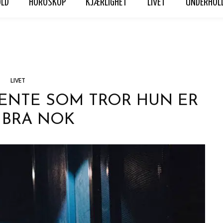
OLD
HOROSKOP
KJÆRLIGHET
LIVET
UNDERHOL
ET
LIVET
UNDERHOLDNING
Hennes Vag
Personvern
LIVET
 JENTE SOM TROR HUN ER
 BRA NOK