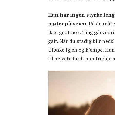
Hun har ingen styrke leng
møter på veien.
På èn måte,
ikke godt nok. Ting går aldri
galt. Når du stadig blir neds
tilbake igjen og kjempe. Hun 
til helvete fordi hun trodde a