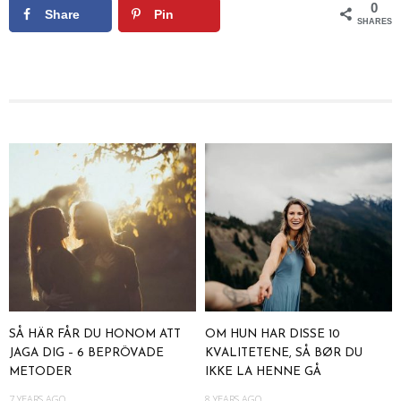
0
Share
Pin
SHARES
SÅ HÄR FÅR DU HONOM ATT
OM HUN HAR DISSE 10
JAGA DIG – 6 BEPRÖVADE
KVALITETENE, SÅ BØR DU
METODER
IKKE LA HENNE GÅ
7 YEARS AGO
8 YEARS AGO