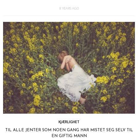
8 YEARS AGO
KJÆRLIGHET
TIL ALLE JENTER SOM NOEN GANG HAR MISTET SEG SELV TIL
EN GIFTIG MANN