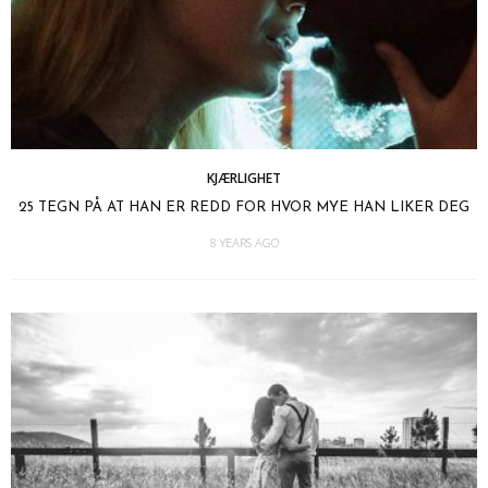
KJÆRLIGHET
25 TEGN PÅ AT HAN ER REDD FOR HVOR MYE HAN LIKER DEG
8 YEARS AGO