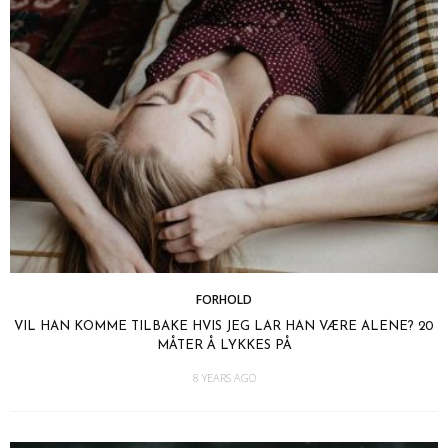
FORHOLD
VIL HAN KOMME TILBAKE HVIS JEG LAR HAN VÆRE ALENE? 20
MÅTER Å LYKKES PÅ
8 YEARS AGO