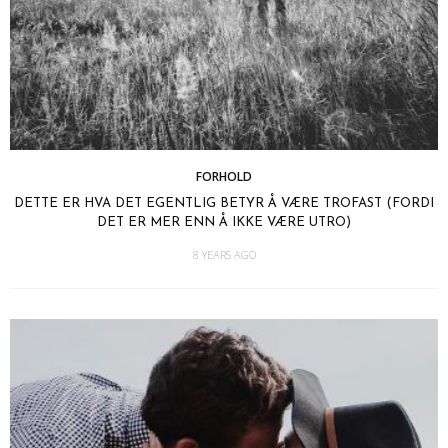
FORHOLD
DETTE ER HVA DET EGENTLIG BETYR Å VÆRE TROFAST (FORDI
DET ER MER ENN Å IKKE VÆRE UTRO)
8 YEARS AGO