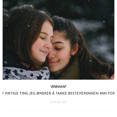
VENNSKAP
7 VIKTIGE TING JEG ØNSKER Å TAKKE BESTEVENINNEN MIN FOR
8 YEARS AGO