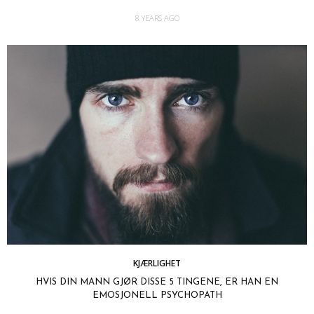
8 YEARS AGO
KJÆRLIGHET
HVIS DIN MANN GJØR DISSE 5 TINGENE, ER HAN EN
EMOSJONELL PSYCHOPATH