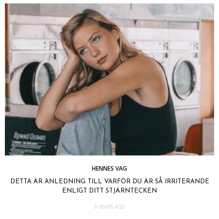
HENNES VAG
DETTA ÄR ANLEDNING TILL VARFÖR DU ÄR SÅ IRRITERANDE
ENLIGT DITT STJÄRNTECKEN
8 YEARS AGO