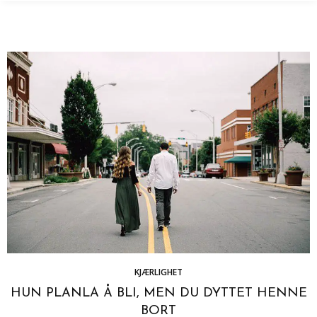
KJÆRLIGHET
HUN PLANLA Å BLI, MEN DU DYTTET HENNE
BORT