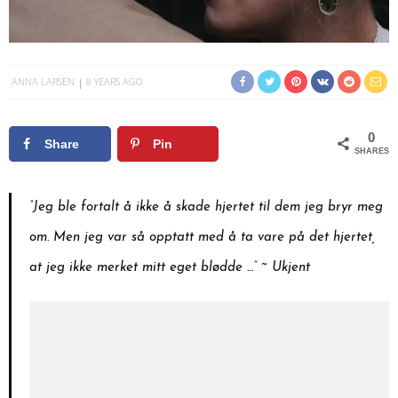
ANNA LARSEN
8 YEARS AGO
0
Share
Pin
SHARES
“Jeg ble fortalt å ikke å skade hjertet til dem jeg bryr meg
om. Men jeg var så opptatt med å ta vare på det hjertet,
at jeg ikke merket mitt eget blødde …” ~ Ukjent